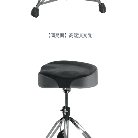
【圆凳面】高端演奏凳