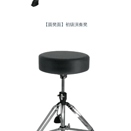
【圆凳面】初级演奏凳