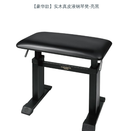
【豪华款】实木真皮液钢琴凳-亮黑