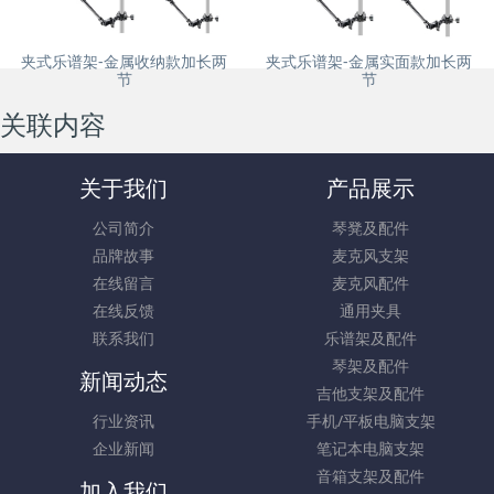
夹式乐谱架-金属收纳款加长两
夹式乐谱架-金属实面款加长两
节
节
关联内容
关于我们
产品展示
公司简介
琴凳及配件
品牌故事
麦克风支架
在线留言
麦克风配件
在线反馈
通用夹具
联系我们
乐谱架及配件
琴架及配件
新闻动态
吉他支架及配件
行业资讯
手机/平板电脑支架
企业新闻
笔记本电脑支架
音箱支架及配件
加入我们