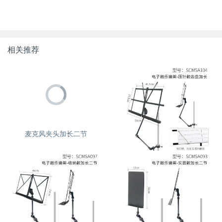
相关推荐
麦克风夹头加长二节
夹式乐谱架-金属压针齿盘款